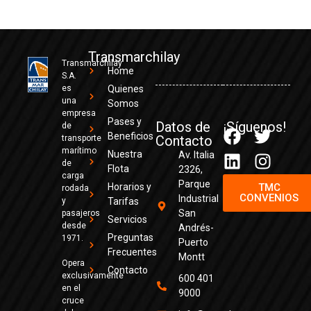
Transmarchilay
Transmarchilay
Home
S.A.
es
Quienes
una
Somos
empresa
Pases y
Datos de
¡Síguenos!
de
Beneficios
Contacto
transporte
marítimo
Nuestra
Av. Italia
de
Flota
2326,
carga
Parque
Horarios y
TMC
rodada
CONVENIOS
Industrial
y
Tarifas
San
pasajeros
Servicios
desde
Andrés-
Preguntas
1971.
Puerto
Frecuentes
Montt
Opera
Contacto
exclusivamente
600 401
en el
9000
cruce