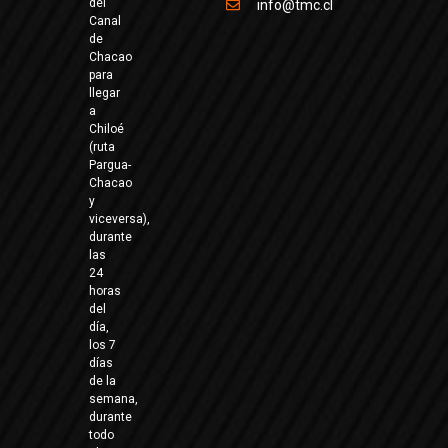
del
info@tmc.cl
Canal
de
Chacao
para
llegar
a
Chiloé
(ruta
Pargua-
Chacao
y
viceversa),
durante
las
24
horas
del
día,
los 7
días
de la
semana,
durante
todo