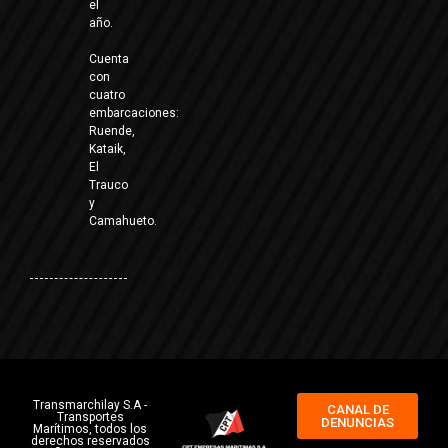
el
año.
Cuenta
con
cuatro
embarcaciones:
Ruende,
Kataik,
El
Trauco
y
Camahueto.
Transmarchilay S.A -
CANAL DE
Transportes
DENUNCIAS
Marítimos, todos los
derechos reservados