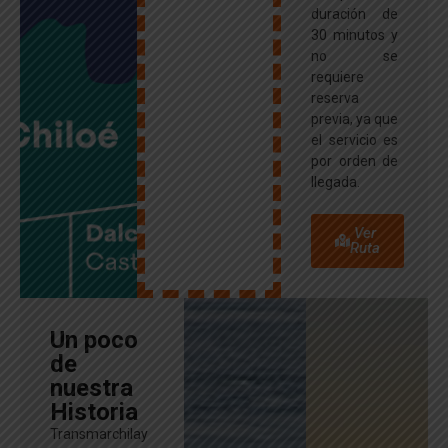
duración de
30 minutos y
no se
requiere
reserva
previa, ya que
el servicio es
por orden de
llegada.
Ver
Ruta
Un poco
de
nuestra
Historia
Transmarchilay