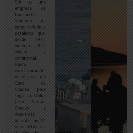
S.A. es una
empresa de
transporte
marítimo de
carga rodada y
pasajeros que,
desde 1971,
conecta Chile
insular y
continental.
Opera
exclusivamente
en el cruce del
Canal de
Chacao para
llegar a Chiloé
(ruta Pargua-
Chacao y
viceversa),
durante las 24
horas del día, los
7 días de la