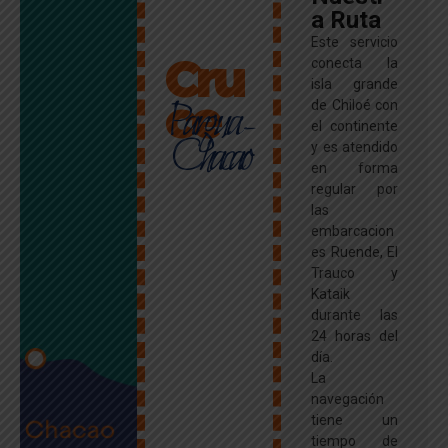
a Ruta
Este servicio
Cru
conecta la
isla grande
ce
Pargua -
de Chiloé con
el continente
Chacao
y es atendido
en forma
regular por
las
embarcacion
es Ruende, El
Trauco y
Kataik
durante las
24 horas del
día.
La
navegación
tiene un
tiempo de