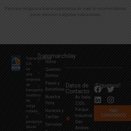
Para que tenga una buena experiencia de viaje, le recomendamos
poner atención a algunas indicaciones.
Transmarchilay
Transmarchilay
Home
S.A.
es
Quienes
una
Somos
empresa
Pases y
Datos de
¡Síguenos!
de
Beneficios
Contacto
transporte
marítimo
Nuestra
Av. Italia
de
Flota
2326,
carga
Parque
Horarios y
TMC
rodada
CONVENIOS
Industrial
y
Tarifas
San
pasajeros
Servicios
desde
Andrés-