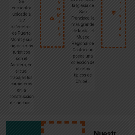
Se
V
r
la Iglesia de
encuentra
er
r
San
ubicado a
M
u
Francisco, la
152
a
t
más grande
kilómetros
p
a
de la isla; el
de Puerto
a
s
Museo
Montt y sus
Regional de
lugares más
Castro que
turísticos
posee una
son el
colección de
Astillero, en
objetos
el cual
típicos de
trabajan los
Chiloé...
carpinteros
en la
construcción
de lanchas...
Nuestr