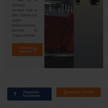
semana,
durante todo el
año. Cuenta con
cuatro
embarcaciones:
Ruende, El
Trauco y Kataik
Continuar
leyendo
Preguntas
Servicio Clientes
Frecuentes