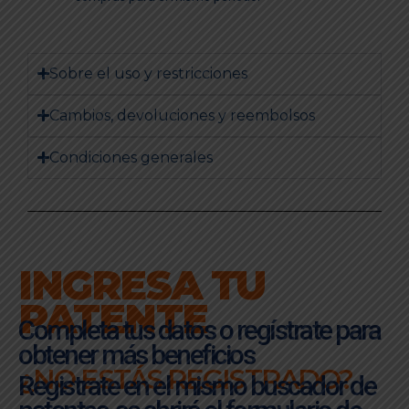
Sobre el uso y restricciones
Cambios, devoluciones y reembolsos
Condiciones generales
INGRESA TU
PATENTE
Completa tus datos o regístrate para
obtener más beneficios
¿NO ESTÁS REGISTRADO?
Registrate en el mismo buscador de