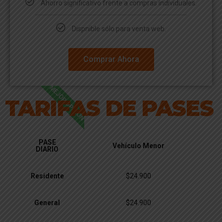
Ahorro significativo frente a compras individuales.
Dispnible sólo para venta web.
Comprar Ahora
MEJOR OPCIÓN
TARIFAS DE PASES
PASE
Vehículo Menor
DIARIO
Residente
$24.900
General
$24.900