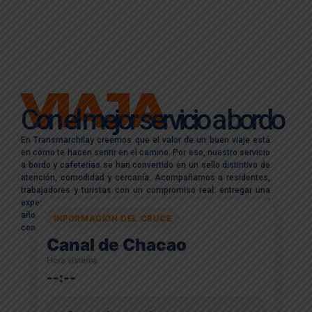
VIAJA
Con el mejor servicio a bordo
En Transmarchilay creemos que el valor de un buen viaje está
en cómo te hacen sentir en el camino. Por eso, nuestro servicio
a bordo y cafeterías se han convertido en un sello distintivo de
atención, comodidad y cercanía. Acompañamos a residentes,
trabajadores y turistas con un compromiso real: entregar una
experiencia superior, cálida y respetuosa, todos los días del
año. Porque conectar destinos es importante, pero conectar
INFORMACIÓN DEL CRUCE
con las personas lo es aún más.
Canal de Chacao
Hora sistema
--:--