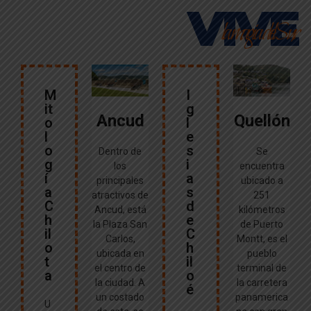
VIVE
la magia del Sur
M
I
it
g
Ancud
Quellón
o
l
l
e
o
s
Dentro de
Se
g
i
los
encuentra
í
a
principales
ubicado a
a
s
atractivos de
251
C
d
Ancud, está
kilómetros
h
e
la Plaza San
de Puerto
il
C
Carlos,
Montt, es el
o
h
ubicada en
pueblo
t
il
el centro de
terminal de
a
o
la ciudad. A
la carretera
é
un costado
panamerica
U