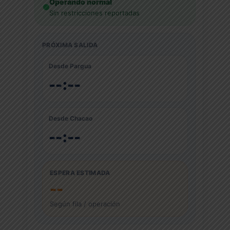
Operando normal
Sin restricciones reportadas
PRÓXIMA SALIDA
Desde Pargua
--:--
Desde Chacao
--:--
ESPERA ESTIMADA
--
Según fila / operación