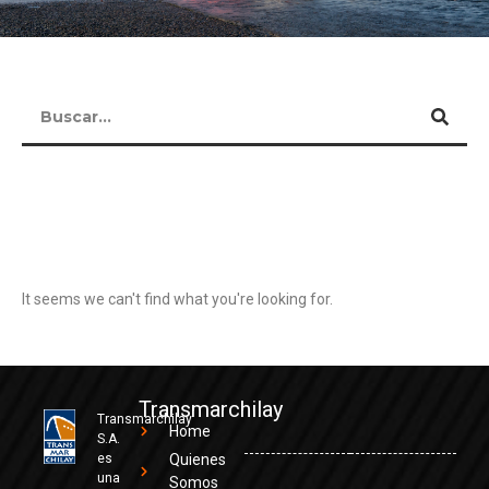
It seems we can't find what you're looking for.
Transmarchilay
Transmarchilay
Home
S.A.
es
Quienes
una
Somos