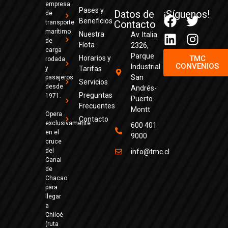
empresa
Pases y
Datos de
¡Síguenos!
de
Beneficios
Contacto
transporte
marítimo
Nuestra
Av. Italia
de
Flota
2326,
carga
Parque
Horarios y
TMC
rodada
CONVENIOS
Industrial
y
Tarifas
San
pasajeros
Servicios
desde
Andrés-
Preguntas
1971.
Puerto
Frecuentes
Montt
Opera
Contacto
exclusivamente
600 401
en el
9000
cruce
del
info@tmc.cl
Canal
de
Chacao
para
llegar
a
Chiloé
(ruta