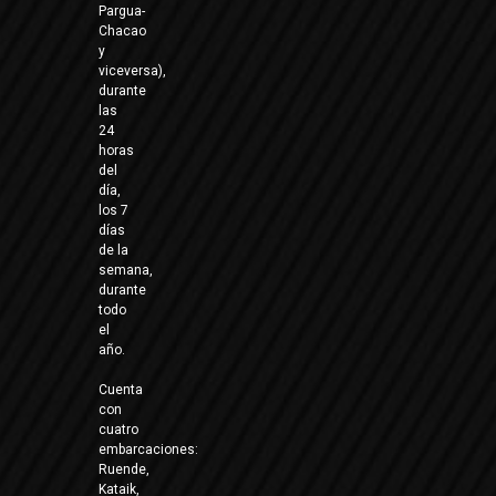
Pargua-
Chacao
y
viceversa),
durante
las
24
horas
del
día,
los 7
días
de la
semana,
durante
todo
el
año.
Cuenta
con
cuatro
embarcaciones:
Ruende,
Kataik,